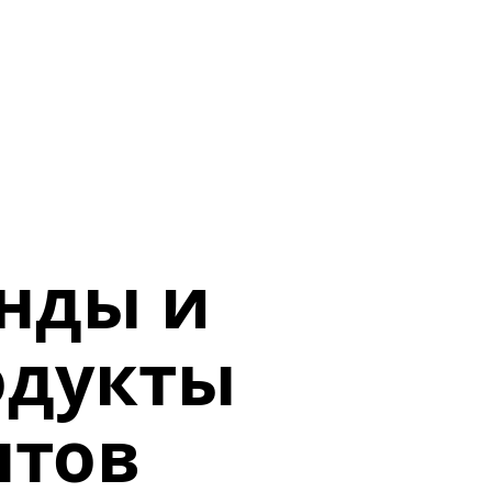
нды и 
дукты 
нтов