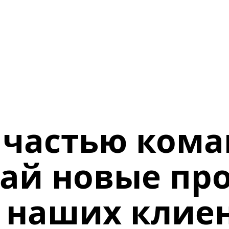
 частью кома
ай новые про
 наших клие