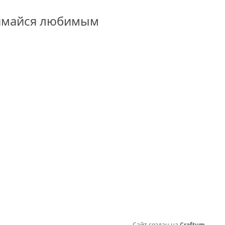
имайся любимым 
Сайт создан на
Craftum